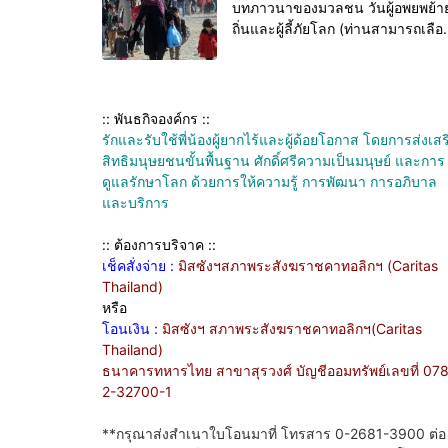
บทภาวนาของมวลชน วันผู้อพยพย้า
ถิ่นและผู้ลี้ภัยโลก (ท่านสามารถเลือ
ใช้ได้ตามที่เห็นสมควร)
:: พันธกิจองค์กร ::
รักและรับใช้พี่น้องผู้ยากไร้และผู้ด้อยโอกาส โดยการส่งเสร
สิทธิมนุษยชนขั้นพื้นฐาน ศักดิ์ศรีความเป็นมนุษย์ และการ
ดูแลรักษาโลก ด้วยการให้ความรู้ การพัฒนา การอภิบาล
และบริการ
:: ต้องการบริจาค ::
เช็คสั่งจ่าย :
มิสซังฯสภาพระสังฆราชคาทอลิกฯ (Caritas
Thailand)
หรือ
โอนเงิน :
มิสซังฯ สภาพระสังฆราชคาทอลิกฯ(Caritas
Thailand)
ธนาคารทหารไทย สาขาสุรวงศ์ บัญชีออมทรัพย์เลขที่ 07
2-32700-1
**กรุณาส่งสำเนาใบโอนมาที่ โทรสาร 0-2681-3900 ต่อ