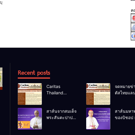
บุ
ค
Recent posts
Caritas
จดหมายข่า
Thailand
ตัสไทยแลน
Newsletter
ม.ค.-มี.ค.
(January –
สาส์นจากสมเด็จ
สาส์นมหา
March 2026)
พระสันตะปาปา
ของบิชอป 
เลโอที่ 14 เนื่อง
แซฟวุฒิเลิ
ในโอกาส
ล้อม ประจำ