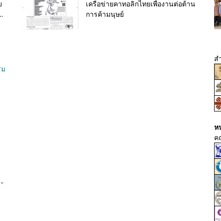
ย
เครือข่ายคาทอลิกไทยเพื่องานต่อต้าน
ก
การค้ามนุษย์
สำ
ิม
หน
ค
8-