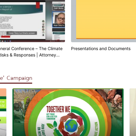
neral Conference – The Climate
Presentations and Documents
 Risks & Responses | Attorney
La Vina
We' Campaign