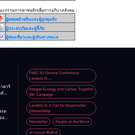
ณะกรรมการคาทอลิกเพื่อการอภิบาลสังคม :
ผู้อพยพย้ายถิ่นและผู้ถูกคุมขัง
ผู้ประสบภัยและผู้ลี้ภัย
ผู้ท่องเที่ยวและผู้เดินทางทะเล
FABC 50 General Conference:
Laudato Si.....
วคาริ
Integral Ecology and Caritas 'Together
ด์
We' Campaign
 2026
Laudato Si: A Call for Responsible
พรต
Stewardship
ยอ
Newsletter
People on the Move
ศ แห่
ปี
ข่าวประชาสัมพันธ์