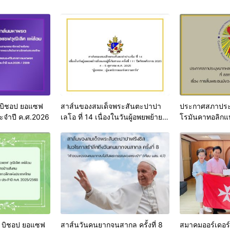
บิชอป ยอแซฟ
สาส์นของสมเด็จพระสันตะปาปา
ประกาศสภาประ
ประจำปี ค.ศ.2026
เลโอ ที่ 14 เนื่องในวันผู้อพยพย้าย
โรมันคาทอลิกแ
ถิ่นและผู้ลี้ภัยสากล ครั้งที่ 111 ปีคริ
เรื่อง การสิ้นพ
สตศักราช 2025
พระสันตะปาปาฟ
 บิชอป ยอแซฟ
สาส์นวันคนยากจนสากล ครั้งที่ 8
สมาคมออร์เดอร